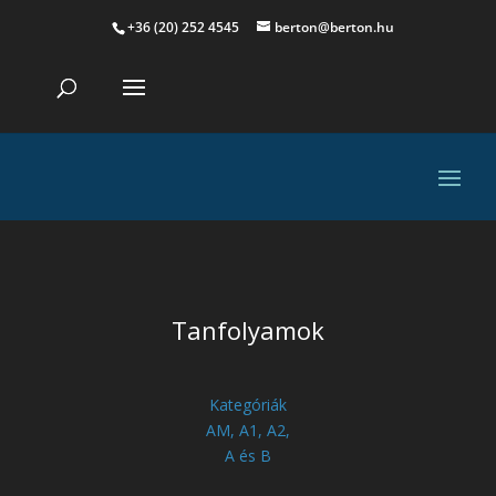
+36 (20) 252 4545
berton@berton.hu
Tanfolyamok
Kategóriák
AM, A1, A2,
A és B