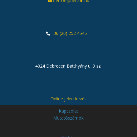
berton@berton.hu
+36 (20) 252 4545
4024 Debrecen Batthyány u. 9 sz.
Online jelentkezés
Kapcsolat
Mutatószámok