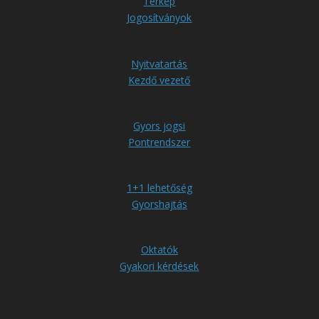
Térkép
Jogosítványok
Nyitvatartás
Kezdő vezető
Gyors jogsi
Pontrendszer
1+1 lehetőség
Gyorshajtás
Oktatók
Gyakori kérdések