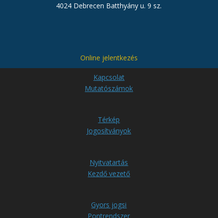
4024 Debrecen Batthyány u. 9 sz.
Online jelentkezés
Kapcsolat
Mutatószámok
Térkép
Jogosítványok
Nyitvatartás
Kezdő vezető
Gyors jogsi
Pontrendszer