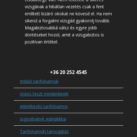
vizsgának a hibátlan vezetés csak a fent
említett kizáró okokat ne kövesd el. Ha nem
sikerül a forgalmi vizsgád gyakorolj tovább.
Magabiztosabbá válsz és egyre jobb
döntéseket hozol, amit a vizsgabiztos is
pozitívan értékel.
+36 20 252 4545
Induló tanfolyamok
Gyors teszt mindenkinek
Jelentkezés tanfolyamra
Jogosítványt ajándékba
Tanfolyamdíj támogatás