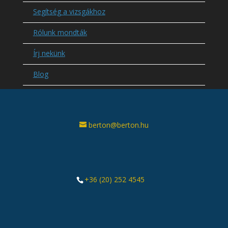
Segítség a vizsgákhoz
Rólunk mondták
Írj nekünk
Blog
berton@berton.hu
+36 (20) 252 4545