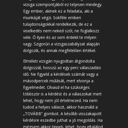
vizsga szempontjából ez teljesen mindegy.
Egy ember, akinek ez a feladata, aki a
munkáját végzi. Sokféle emberi
tulajdonságokkal rendelkezik, de ez a
viselkedés nem neked szól, ne foglalkozz
vele. Ő ilyen és az sem érdekli te milyen
vagy. Szigorún a vizsgaszabályzat alapján
dolgozik, és annak megfelelően értékel.
Elméleti vizsgán nyugodtan átgondolta
dolgozzál, hosszú az egy perc válaszadási
idő. Ne figyeld a kérdések számát vagy a
másodpercek múlását, mert elvonja a
figyelmedet. Olvasd el ha szükséges
többször is a kérdést és a válaszokat mert
lehet, hogy nem jól értelmezed. Ha nem
tudod a helyes választ, akkor használd a
„TOVÁBB” gombot. A később visszakapott
kérdésre eszedbe juthat a jó megoldás. Ha
mégsem akkor tippelj, lehet, hogy eltalálod