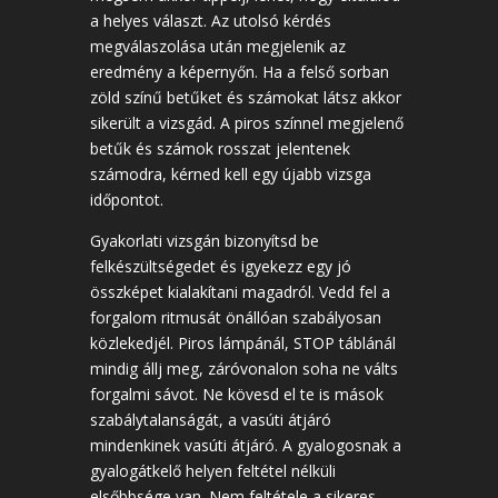
a helyes választ. Az utolsó kérdés
megválaszolása után megjelenik az
eredmény a képernyőn. Ha a felső sorban
zöld színű betűket és számokat látsz akkor
sikerült a vizsgád. A piros színnel megjelenő
betűk és számok rosszat jelentenek
számodra, kérned kell egy újabb vizsga
időpontot.
Gyakorlati vizsgán bizonyítsd be
felkészültségedet és igyekezz egy jó
összképet kialakítani magadról. Vedd fel a
forgalom ritmusát önállóan szabályosan
közlekedjél. Piros lámpánál, STOP táblánál
mindig állj meg, záróvonalon soha ne válts
forgalmi sávot. Ne kövesd el te is mások
szabálytalanságát, a vasúti átjáró
mindenkinek vasúti átjáró. A gyalogosnak a
gyalogátkelő helyen feltétel nélküli
elsőbbsége van. Nem feltétele a sikeres