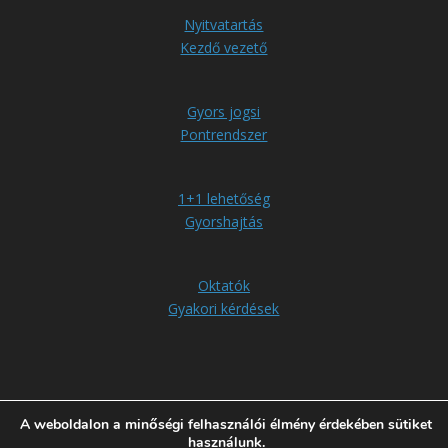
Nyitvatartás
Kezdő vezető
Gyors jogsi
Pontrendszer
1+1 lehetőség
Gyorshajtás
Oktatók
Gyakori kérdések
A weboldalon a minőségi felhasználói élmény érdekében sütiket
Impresszum
Adatkezelési tájékoztató
használunk.