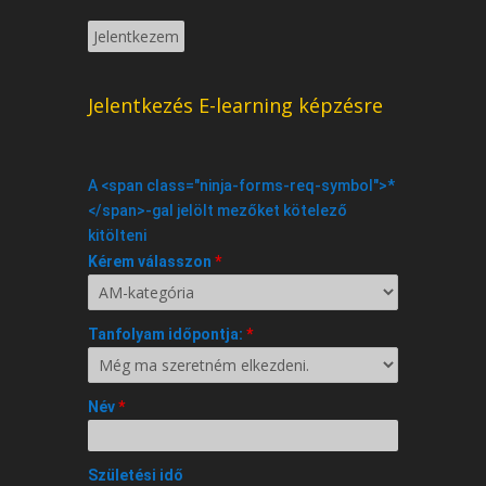
Jelentkezés E-learning képzésre
A <span class="ninja-forms-req-symbol">*
</span>-gal jelölt mezőket kötelező
kitölteni
Kérem válasszon
*
Tanfolyam időpontja:
*
Név
*
Születési idő