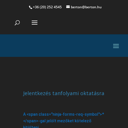
+36 (20) 252 4545
berton@berton.hu
Jelentkezés tanfolyami oktatásra
A <span class="ninja-forms-req-symbol">*
</span>-gal jelölt mezőket kötelező
kitölteni