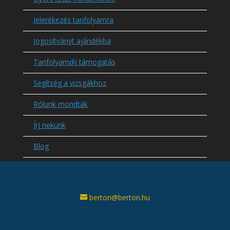
Jelentkezés tanfolyamra
Jogosítványt ajándékba
Tanfolyamdíj támogatás
Segítség a vizsgákhoz
Rólunk mondták
Írj nekünk
Blog
berton@berton.hu