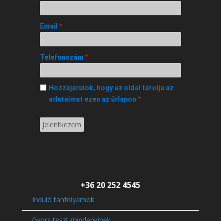
Email
*
Telefonszám
*
Hozzájárulok, hogy az oldal tárolja az
adataimat ezen az űrlapon
*
+36 20 252 4545
Induló tanfolyamok
Gyors teszt mindenkinek