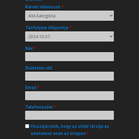
Kérem válasszon
*
Tanfolyam időpontja
*
Név
*
Születési idő
Email
*
Telefonszám
*
Hozzájárulok, hogy az oldal tárolja az
adataimat ezen az űrlapon
*