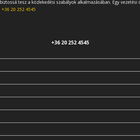
iztossá tesz a közlekedési szabályok alkalmazásában. Egy vezetési ór
:
+36 20 252 4545
+36 20 252 4545