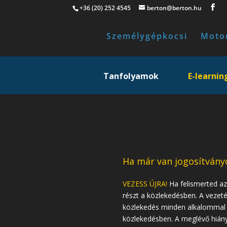
+36 (20) 252 4545
berton@berton.hu
Személygépkocsi
Moto
Tanfolyamok
E-learnin
Ha már van jogosítvány
VEZESS ÚJRA!
Ha felismerted az
részt a közlekedésben. A vezeté
közlekedés minden alkalommal b
közlekedésben. A meglévő hiány