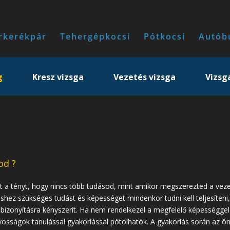
rkerékpár
Tehergépkocsi
Pótkocsi
Autób
g
Kresz vizsga
Vezetés vizsga
Vizsg
od ?
t a tényt, hogy nincs több tudásod, mint amikor megszerezted a veze
shez szükséges tudást és képességet mindenkor tudni kell teljesíten
izonyításra kényszerít. Ha nem rendelkezel a megfelelő képességgel 
osságok tanulással gyakorlással pótolhatók. A gyakorlás során az 