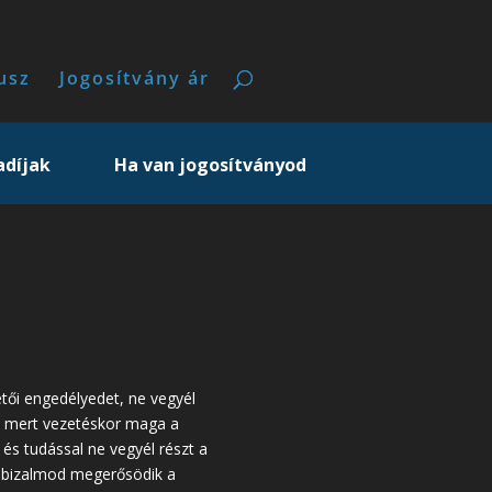
usz
Jogosítvány ár
adíjak
Ha van jogosítványod
tői engedélyedet, ne vegyél
i, mert vezetéskor maga a
és tudással ne vegyél részt a
önbizalmod megerősödik a