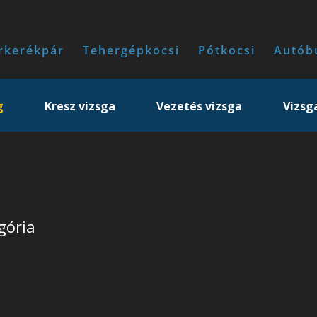
rkerékpár
Tehergépkocsi
Pótkocsi
Autób
g
Kresz vizsga
Vezetés vizsga
Vizsg
gória