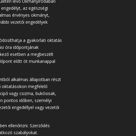
rületén levő Okmányirodában
 engedélyt, az egészségi
lkalmas érvényes okmányt,
ovábbi vezetői engedélyek
ódosíthatja a gyakorlati oktatás
ási óra időpontjának
nkező esetben a megbeszélt
időpont előtt öt munkanappal
ból alkalmas állapotban részt
ti oktatásokon megfelelő
cipő vagy csizma, bukósisak,
on pontos időben, személyi
zetői engedéllyel vagy vezetői
n ellenőrizni. Szerződés
atkozó szabályokat.