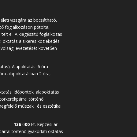
életi vizsgára az bocsátható,
tő foglalkozáson pótolta.
lt el. A kiegészítő foglalkozás
i oktatás a sikeres közlekedési
ávolság levezetését követően
atás). Alapoktatás: 6 óra
 óra alapoktatásban 2 óra,
tatási időpontok: alapoktatás
torkerékpárral történő
megfelelő műszaki és esztétikai
a díja:
136
0
00
Ft. Képzési ár
párral történő gyakorlati oktatás