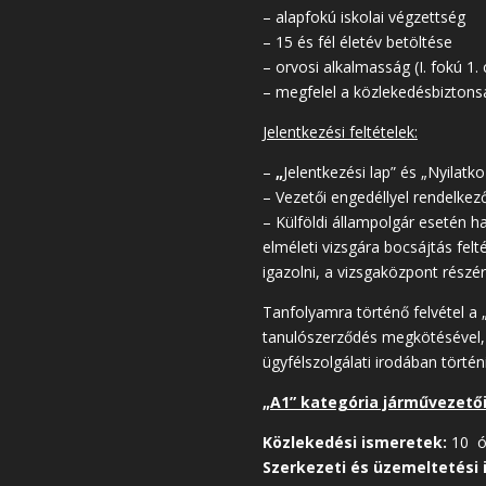
– alapfokú iskolai végzettség
– 15 és fél életév betöltése
– orvosi alkalmasság (I. fokú 1.
– megfelel a közlekedésbiztonsá
Jelentkezési feltételek:
–
„
Jelentkezési lap” és „Nyilatk
– Vezetői engedéllyel rendelkez
– Külföldi állampolgár esetén 
elméleti vizsgára bocsájtás fel
igazolni, a vizsgaközpont ré
Tanfolyamra történő felvétel a „J
tanulószerződés megkötésével, 
ügyfélszolgálati irodában történi
„A1” kategória járművezető
Közlekedési ismeretek:
10 ó
Szerkezeti és üzemeltetési 