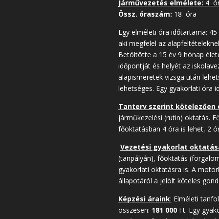
Járművezetés elmélete:
4 ó
Össz. óraszám:
18 óra
Egy elméleti óra időtartama: 45
aki megfelel az alapfeltételekn
Betöltötte a 15 év 9 hónap élet
időpontját és helyét az iskolav
alapismeretek vizsga után lehe
lehetséges. Egy gyakorlati óra i
Tanterv szerint kötelezően 
járműkezelési (rutin) oktatás. F
főoktatásban 4 óra is lehet, 2 ó
Vezetési gyakorlat oktatás
(tanpályán), főoktatás (forgalo
gyakorlati oktatásra is. A moto
állapotáról a jelölt köteles go
Képzési áraink
:
Elméleti tanfo
összesen:
181 000
Ft. Egy gyako