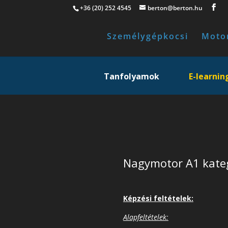
+36 (20) 252 4545
berton@berton.hu
Személygépkocsi
Moto
Tanfolyamok
E-learnin
Nagymotor A1 kate
Képzési feltételek:
Alapfeltételek: