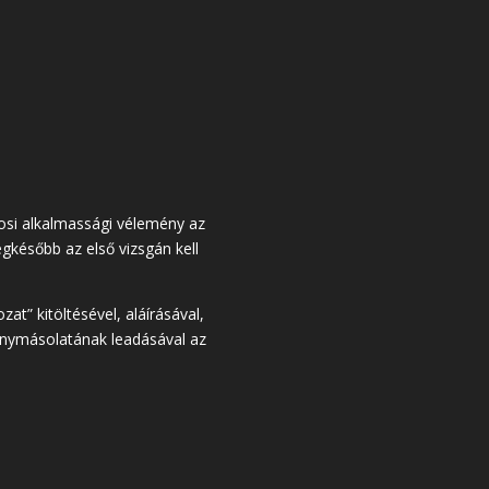
osi alkalmassági vélemény az
egkésőbb az első vizsgán kell
zat” kitöltésével, aláírásával,
fénymásolatának leadásával az