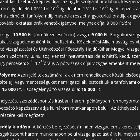
akat kell fizetni. A képzés díjait az ügyfélszolgálati irodában, készpén
00
00
00
00
örtökig: délelőtt 09
-tól 10
-ig. délután 15
-tól 16
-ig. A képzési ár
let az elméleti tanfolyamdíj, második részlet a gyakorlati óradíjak egy
 további oktatási órák vehetők igénybe, melynek díja: 8 000 Ft/óra.
vizsga:
10 500
Ft. Járműkezelési (rutin) vizsga:
9 000
Ft. Forgalmi 
jakat vizsgaelemenként kell befizetni a Közlekedési Alkalmassági és V
ő Vizsgáztatási és Utánképzési Főosztály Hajdú-Bihar Megyei Vizsga
n Széchenyi u. 46. sz.). Pénztár nyitvatartási ideje: hétfő, kedd, szer
00
00
ig, pénteken: 8
-12
óráig. A pótvizsgák díjai vizsgaelemenként mege
folyam:
Azon jelöltek számára, akik nem rendelkeznek közúti elsőseg
tétele), vagy mentességüket nem igazolják, biztosítjuk a tanfolyami o
:
15 000
Ft. Elsősegélynyújtó vizsga díja:
18 000
Ft.
elyezés, szerződésbontás írásban, három példányban formanyomtatvá
lbocsátó képzőszerv adja ki, három munkanapon belül. Az áthelyezés 
részére kell megfizetni.
edély kiadása:
A képzés befejezését (minden vizsgaelem sikeres telj
sgaközpont három munkanapon belül vizsgaigazolást állít ki, melyet e