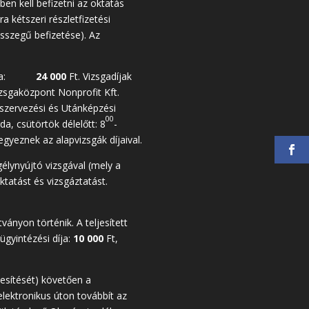
zben kell befizetni az oktatás
ra kétszeri részletfizetési
összegű befizetése). Az
vizsga:
24 000
Ft. Vizsgadíjak
izsgaközpont Nonprofit Kft.
szervezési és Utánképzési
00
da, csütörtök délelőtt: 8
-
gyeznek az alapvizsgák díjaival.
élynyújtó vizsgával (mely a
ktatást és vizsgáztatást.
nyon történik. A teljesített
ügyintézési díja:
10 000
Ft,
esítését) követően a
lektronikus úton továbbít az