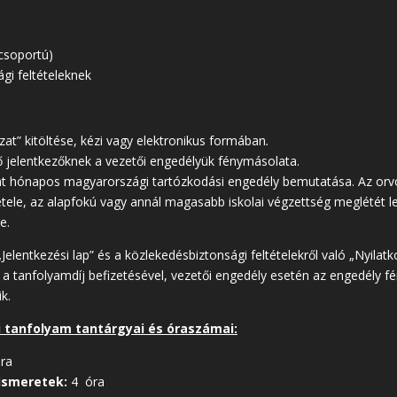
 csoportú)
gi feltételeknek
ozat” kitöltése, kézi vagy elektronikus formában
.
ő jelentkezőknek a vezetői engedélyük fénymásolata.
hat hónapos magyarországi tartózkodási engedély bemutatása.
Az orv
tétele, az alapfokú vagy annál magasabb iskolai végzettség meglétét l
szére.
elentkezési lap” és a közlekedésbiztonsági feltételekről való „Nyilatko
a tanfolyamdíj befizetésével, vezetői engedély esetén az engedély 
k.
i tanfolyam tantárgyai és óraszámai:
ra
ismeretek:
4 óra