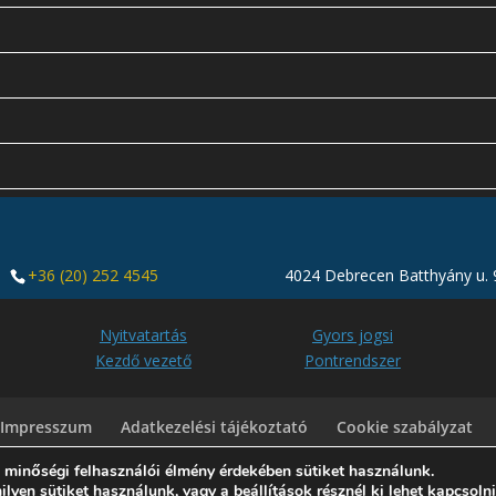
+36 (20) 252 4545
4024 Debrecen Batthyány u. 9
Nyitvatartás
Gyors jogsi
Kezdő vezető
Pontrendszer
Impresszum
Adatkezelési tájékoztató
Cookie szabályzat
 minőségi felhasználói élmény érdekében sütiket használunk.
milyen sütiket használunk, vagy a
beállítások
résznél ki lehet kapcsoln