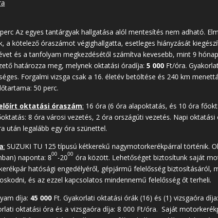
ra
 perc Az egyes tantárgyak hallgatása alól mentesítés nem adható. Elm
ek, a kötelező óraszámot végighallgatta, esetleges hiányzását kiegészí
évet és a tanfolyam megkezdésétől számítva kevesebb, mint 9 hónap te
ezető határozza meg, melynek oktatási óradíja:
5 000
Ft/óra. Gyakorlat
tséges. Forgalmi vizsga csak a 16. életév betöltése és 240 km menett
dőtartama: 50 perc.
előírt oktatási óraszám
:
16 óra (6 óra alapoktatás, és 10 óra főokt
őoktatás: 8 óra városi vezetés, 2 óra országúti vezetés. Napi oktatási
ra után legalább egy óra szünettel.
a
:
SUZUKI TU 125 típusú kétkerekű nagymotorkerékpárral történik. Ok
00
00
mban) naponta: 8
-20
óra között. Lehetőséget biztosítunk saját mo
rkerékpár hatósági engedélyéről, gépjármű felelősség biztosításáról, 
ndoskodni, és az ezzel kapcsolatos mindennemű felelősség őt terheli.
lyam díja:
45 000
Ft. Gyakorlati oktatási órák (16) és (1) vizsgaór
rlati oktatási óra és a vizsgaóra díja: 8 000 Ft/óra. Saját motorkerék