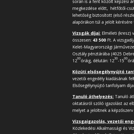
során is a fent közölt képzési ár
megkezdése előtt, hétfőtől-csüt
lehetőség biztosított (első rész
alapórákon túl a jelölt kérésére
Vizsgák díjai
:
Elméleti (kresz) 
összesen:
43 500
Ft. A vizsgadí
Kelet-Magyarországi Járművezet
Osztály pénztárába (4025 Debrece
00
30
00
12
óráig, délután: 12
-15
órá
Közúti elsősegélynyújtó tan
vezetői engedély kiadásának fel
Elsősegélynyújtó tanfolyam díja
Tanuló áthelyezés:
Tanuló áth
oktatásról szóló igazolást az e
melyet a jelöltnek a képzőszerv 
Vizsgaigazolás, vezetői eng
Közlekedési Alkalmassági és Viz