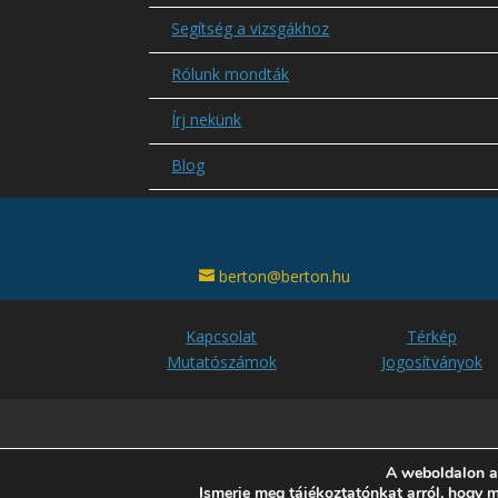
Segítség a vizsgákhoz
Rólunk mondták
Írj nekünk
Blog
berton@berton.hu
Kapcsolat
Térkép
Mutatószámok
Jogosítványok
A weboldalon a
Berton Autósiskola
Ismerje meg tájékoztatónkat arról, hogy 