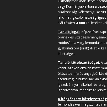
Okmányirodáknak illetve Kormá
vagy Kormányablakban a vezetői
alkalmassági véleményt, közúti
lakcímet igazoló hatósági igazol
kiállításáért
4 000
Ft illetéket kell
Tanuló jogai:
Képzésével kapcso
óráinak és vizsgaeseményeinek i
módosítása vagy lemondása a me
gyakorlati óra (órák) díját ki 
lehetséges.
Tanuló kötelezettségei:
A ta
venni, azokon aktívan közreműkö
öltözetben (erős anyagból kész
szemüveg, a bukósisak kialakítá
igazolvánnyal, alkohol- és drog
igazolvánnyal rendelkező jelölt
A képzőszerv kötelezettség
felmondásával megszüntetni ann