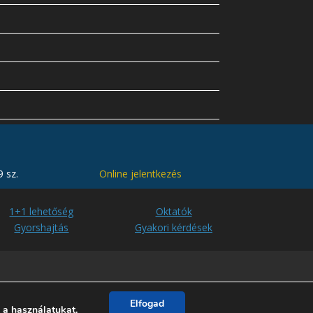
 sz.
Online jelentkezés
1+1 lehetőség
Oktatók
Gyorshajtás
Gyakori kérdések
Elfogad
i a használatukat.