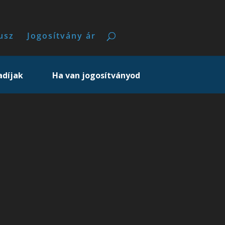
usz
Jogosítvány ár
adíjak
Ha van jogosítványod