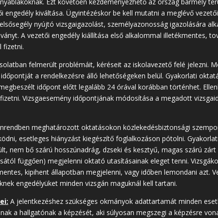
nyablakoknak. Ezt követően kezdeményezhető az ország bármely te
 engedély kiváltása. Ügyintézéskor be kell mutatni a meglévő vezetői
 elsősegély nyújtó vizsgaigazolást, személyazonosság igazolására a
ványt. A vezetői engedély kiállítása első alkalommal illetékmentes, t
 fizetni.
latban felmerült problémáit, kéréseit az iskolavezető felé jelezni. M
dőpontját a rendelkezésre álló lehetőségeken belül. Gyakorlati oktat
gbeszélt időpont előtt legalább 24 órával korábban történhet. Elle
kell fizetni. Vizsgaesemény időpontjának módosítása a megadott vizsga
nrendben meghatározott oktatásokon közlekedésbiztonsági szempont
dni, esetleges hiányzást kiegészítő foglalkozáson pótolni. Gyakorla
ült, nem bő szárú hosszúnadrág, dzseki és kesztyű, magas szárú zárt 
sától függően) megjelenni oktató utasításainak eleget tenni. Vizsgák
mentes, kipihent állapotban megjelenni, vagy időben lemondani azt. Ve
eknek engedélyüket minden vizsgán maguknál kell tartani.
ei:
A jelentkezéshez szükséges okmányok adattartamát minden esetbe
ak a hallgatónak a képzését, aki súlyosan megszegi a képzésre von